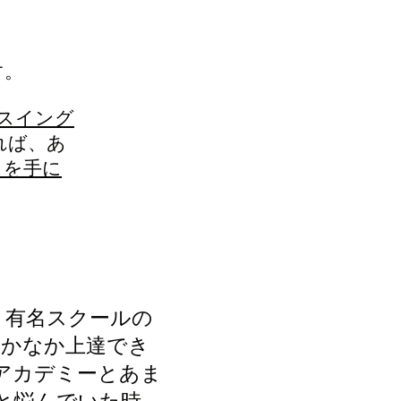
す。
スイング
れば、あ
」を手に
、有名スクールの
なかなか上達でき
アカデミーとあま