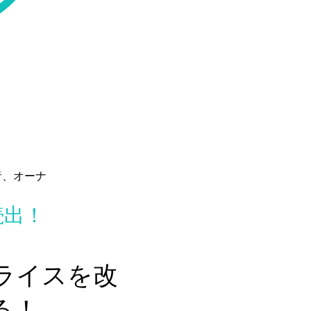
者、オーナ
続出！
ライスを改
る！