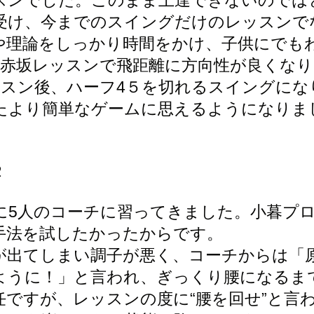
スンでした。このまま上達できないのでは
受け、今までのスイングだけのレッスンで
や理論をしっかり時間をかけ、子供にでも
の赤坂レッスンで飛距離に方向性が良くなり
ッスン後、ハーフ4５を切れるスイングにな
たより簡単なゲームに思えるようになりま
２
でに5人のコーチに習ってきました。小暮プ
手法を試したかったからです。
が出てしまい調子が悪く、コーチからは「
ように！」と言われ、ぎっくり腰になるま
任ですが、レッスンの度に“腰を回せ”と言