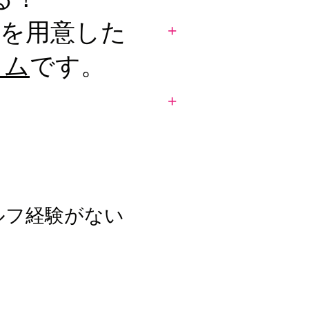
」を用意した
+
ラム
です。
+
ルフ経験がない