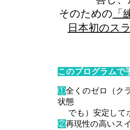
そのための
「
日本初のスラ
このプログラムで
①
全くのゼロ（ク
状態
でも）安定してボ
②
再現性の高いス