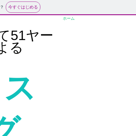
今すぐはじめる
？
ホーム
て51ヤー
よる
イス
グ