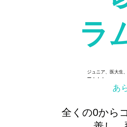
ラ
​ジュニア、医大生
ー・・・
​
​全くの0から
善し、