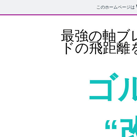
このホームページは
​最強の軸
ドの飛距離
​
“