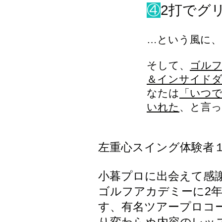
④
2打でグ
…という風に、
​そして、
ゴルフ
＆インサイドダ
なたは
「いつ
いれた
、と言
左重心スイング体験者
小暮プロに出会えて感
ゴルフアカデミーに2
す、有名ツアープロコ