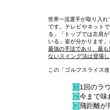
テキストの例です。ここをクリック
い。
​世界一流選手が取り入
です。テレビやネットで
る」「トップでは左肩が
いる」姿が分かります。
最強の手法であり、最も
ないスイング法は登場し
​この「ゴルフスライス
①
1回のラ
②
今まで味
③
飛距離が