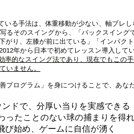
して「テキストを編集」を選択するか、ここをダブルクリックして
れている手法は、体重移動が少ない、軸ブレ
写るそのスイングから、「バックスイング
下がり、左膝が前に出ている」「インパク
2012年から日本で初めてレッスン導入して
効率的なスイング法であり、現在でもこの手
ていません。
改善プログラム」を身につけることで、あな
ウンドで、分厚い当りを実感できる
わったことのない球の捕まりを得
飛び始め、ゲームに自信が湧く