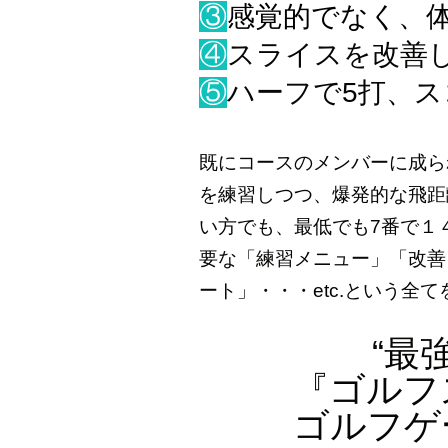
③
感覚的でなく、
④
スライスを改善
⑤
ハーフで5打、
既にコースのメンバーに成ら
を練習しつつ、爆発的な飛距
い方でも、最低でも7番で１
要な「練習メニュー」「改善
ート」・・・etc.という全
“最
『ゴルフ
​ゴルフ